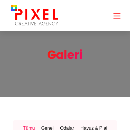
Galeri
Tümü
Genel
Odalar
Havuz & Plaj