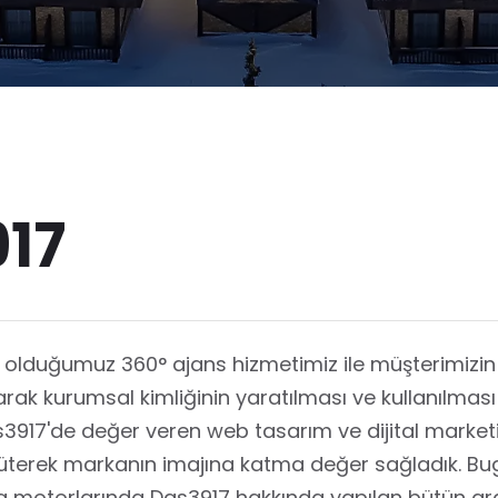
917
ş olduğumuz 360° ajans hizmetimiz ile müşterimizi
rak kurumsal kimliğinin yaratılması ve kullanılması 
3917'de değer veren web tasarım ve dijital marketi
ürüterek markanın imajına katma değer sağladık. B
motorlarında Das3917 hakkında yapılan bütün ar