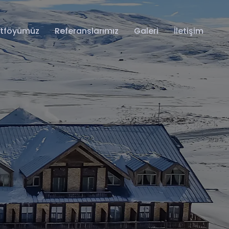
rtföyümüz
Referanslarımız
Galeri
İletişim