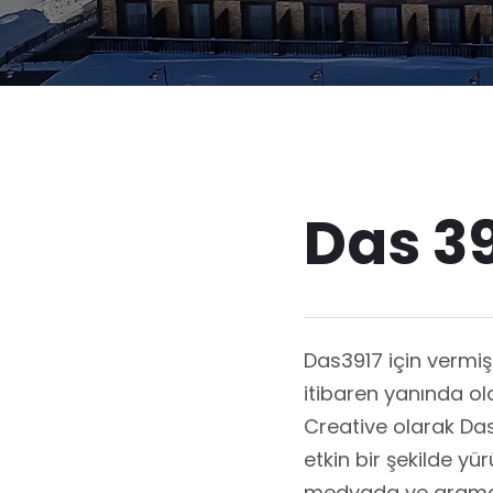
Das 3
Das3917 için vermi
itibaren yanında ola
Creative olarak Das
etkin bir şekilde y
medyada ve arama 